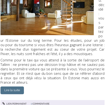
st
déc
idé
:
vou
s
par
tez
po
ur l’Estonie sur du long terme. Pour les études, pour un job
ou pour du tourisme si vous êtes l’heureux gagnant à une loterie :
la recherche d’un logement est au coeur de votre projet. Car
l’hiver, les nuits sont fraîches et l’été, il y a des moustiques.
Comme pour le taxi qui vous attend à la sortie de l’aéroport de
Tallinn : ne prenez pas une décision trop hâtive et ne sautez pas
dans la première voiture qui se présente à vous. Vous pourriez le
regretter. Et ce n’est que du bon sens que de se référer d’abord
à ceux qui ont déjà vécu la situation. En Estonie mais aussi en
France et ailleurs.
Lire la suite
LIEN PERMANENT
0
COMMENTAIRE