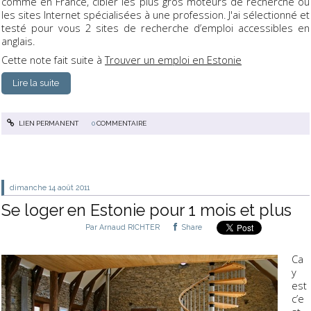
comme en France, cibler les plus gros moteurs de recherche ou
les sites Internet spécialisées à une profession. J'ai sélectionné et
testé pour vous 2 sites de recherche d’emploi accessibles en
anglais.
Cette note fait suite à
Trouver un emploi en Estonie
Lire la suite
LIEN PERMANENT
0
COMMENTAIRE
dimanche 14
août 2011
Se loger en Estonie pour 1 mois et plus
Par
Arnaud RICHTER
Share
Ca
y
est
c’e