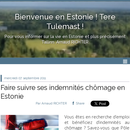
Bienvenue en Estonie ! Tere
Tulemast !
Pour vous informer sur la vie en Estonie et plus précisément
Tallinn. Arnaud RICHTER
mercredi 07
septembre 2011
Faire suivre ses indemnités chômage en
Estonie
Par
Arnaud RICHTER
Share
Vous êtes en recherche d’emploi
et bénéficiez d’indemnités au
chômage ? Savez-vous que Pôle