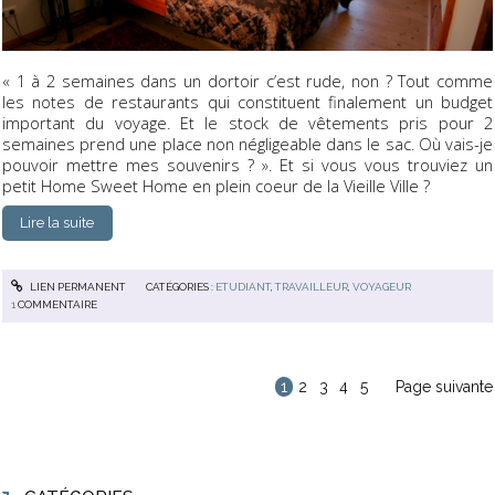
« 1 à 2 semaines dans un dortoir c’est rude, non ? Tout comme
les notes de restaurants qui constituent finalement un budget
important du voyage. Et le stock de vêtements pris pour 2
semaines prend une place non négligeable dans le sac. Où vais-je
pouvoir mettre mes souvenirs ? ». Et si vous vous trouviez un
petit Home Sweet Home en plein coeur de la Vieille Ville ?
Lire la suite
LIEN PERMANENT
CATÉGORIES :
ETUDIANT
,
TRAVAILLEUR
,
VOYAGEUR
1
COMMENTAIRE
1
2
3
4
5
Page suivante