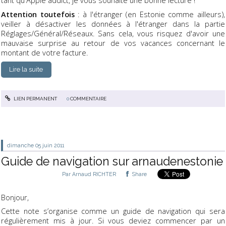
tant qu'Apple addict, je vous souhaite une bonne lecture !
Attention toutefois
: à l'étranger (en Estonie comme ailleurs),
veiller à désactiver les données à l'étranger dans la partie
Réglages/Général/Réseaux. Sans cela, vous risquez d'avoir une
mauvaise surprise au retour de vos vacances concernant le
montant de votre facture.
Lire la suite
LIEN PERMANENT
0
COMMENTAIRE
dimanche 05
juin 2011
Guide de navigation sur arnaudenestonie
Par
Arnaud RICHTER
Share
Bonjour,
Cette note s’organise comme un guide de navigation qui sera
régulièrement mis à jour. Si vous deviez commencer par un