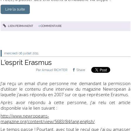
Lire la suite
LIEN PERMANENT
0
COMMENTAIRE
mercredi 06
juillet 2011
L'esprit Erasmus
Par
Arnaud RICHTER
Share
J'ai reçu un email d'une personne me demandant la permission
d'utiliser le contenu d'une interview du magazine Newropean à
laquelle j'avais répondu en 2007 sur ce que représente Erasmus.
Après avoir répondu à cette personne, j'ai relu cet article
disponible via le lien suivant :
http://www.newropeans-
magazine.org/content/view/5683/84/lang,english/
Le temps passe ! Pourtant, avec tout le recul que j'ai pu amasser