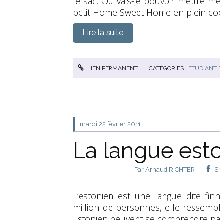
le sac. Où vais-je pouvoir mettre me
petit Home Sweet Home en plein coeur
Lire la suite
LIEN PERMANENT
CATÉGORIES :
ETUDIANT
,
mardi 22
février 2011
La langue est
Par
Arnaud RICHTER
S
L’estonien est une langue dite fi
million de personnes, elle ressemb
Estonien peuvent se comprendre pa