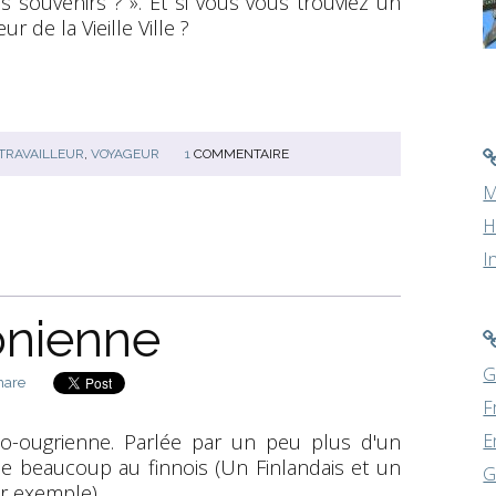
s souvenirs ? ». Et si vous vous trouviez un
 de la Vieille Ville ?
TRAVAILLEUR
,
VOYAGEUR
1
COMMENTAIRE
M
H
I
onienne
G
hare
F
nno-ougrienne. Parlée par un peu plus d'un
E
le beaucoup au finnois (Un Finlandais et un
G
r exemple).