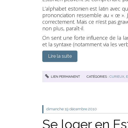
L’alphabet estonien est latin avec que
prononciation ressemble au « œ ». Je
correctement. Mais ce n’est pas grave
non plus, paraît-il.
On sent une forte influence de la la
et la syntaxe (notamment via les verb
Lire la suite
LIEN PERMANENT
CATÉGORIES :
CURIEUX
,
dimanche 19
décembre 2010
Se loger en Es