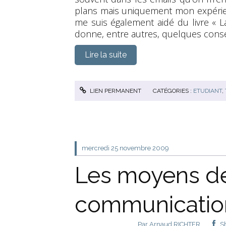
plans mais uniquement mon expérien
me suis également aidé du livre « 
donne, entre autres, quelques conse
Lire la suite
LIEN PERMANENT
CATÉGORIES :
ETUDIANT
,
mercredi 25
novembre 2009
Les moyens d
communication
Par
Arnaud RICHTER
S