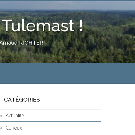
 Tulemast !
n. Arnaud RICHTER
CATÉGORIES
Actualité
Curieux