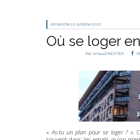
dimanche 10
octobre 2010
Où se loger en
Par
Arnaud RICHTER
S
«
As-tu un plan pour se loger ?
». C
souvent dans les emails qu’on m’en